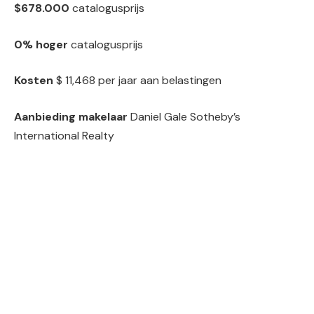
$678.000
catalogusprijs
0% hoger
catalogusprijs
Kosten
$ 11,468 per jaar aan belastingen
Aanbieding makelaar
Daniel Gale Sotheby’s
International Realty
Manhattan | 1 slaapkamer, 1 badkamer
$ 850.000
212 East 47th Street, nr. 6D, Turtle Bay