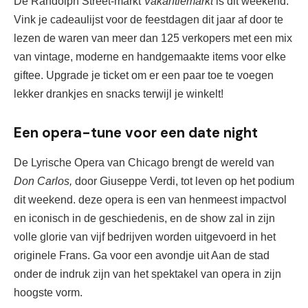
De Randolph Street-markt 
Vakantiemarkt 
is dit weekend. 
Vink je cadeaulijst voor de feestdagen dit jaar af door te 
lezen 
de waren van meer dan 125 verkopers met een mix 
van vintage, moderne en handgemaakte items voor elke 
gifte
e
.
 Upgrade je ticket om er een paar toe te voegen 
lekker
 drankjes en 
snacks
 terwijl je winkelt!
Een opera-tune voor een date night
De Lyrische Opera van Chicago
brengt
de wereld van
Don Carlos,
door Giuseppe Verdi,
tot leven op het podium
dit weekend
. deze opera
is
een van hen
meest impactvol
en
iconisch in de geschiedenis, en
de show zal in zijn
volle glorie van vijf bedrijven worden uitgevoerd in het
originele Frans.
Ga voor een avondje uit
Aan
de stad
onder de indruk zijn van het spektakel van opera in zijn
hoogste vorm.