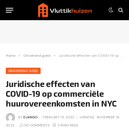
Home
»
Onroerend goed
»
Juridische effecten van COVID-19 op commerciële huurovereenkomsten in NYC
ONROEREND GOED
Juridische effecten van
COVID-19 op commerciële
huurovereenkomsten in NYC
BY
DJANGO
FEBRUARY 15, 2022
UPDATED:
NOVEMBER 19,
2022
NO COMMENTS
3 MINS READ