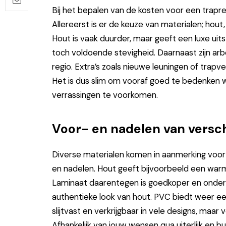
Bij het bepalen van de kosten voor een trapr
Allereerst is er de keuze van materialen; hout
Hout is vaak duurder, maar geeft een luxe uitst
toch voldoende stevigheid. Daarnaast zijn arbei
regio. Extra’s zoals nieuwe leuningen of trapve
Het is dus slim om vooraf goed te bedenken w
verrassingen te voorkomen.
Voor- en nadelen van versch
Diverse materialen komen in aanmerking voor
en nadelen. Hout geeft bijvoorbeeld een warme 
Laminaat daarentegen is goedkoper en onderho
authentieke look van hout. PVC biedt weer een
slijtvast en verkrijgbaar in vele designs, maar 
Afhankelijk van jouw wensen qua uiterlijk en 