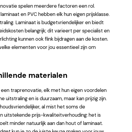
enovatie spelen meerdere factoren een rol.
, laminaat en PVC hebben elk hun eigen prijsklasse.
raling. Laminaat is budgetvriendelijker en biedt
dskosten belangrijk; dit varieert per specialist en
rlichting kunnen ook flink bijdragen aan de kosten.
elke elementen voor jou essentieel zijn om
illende materialen
 een traprenovatie, elk met hun eigen voordelen
uitstraling en is duurzaam, maar kan prijzig zijn.
udsvriendelijker, al mist het soms de
 uitstekende prijs-kwaliteitverhouding: het is
voelt minder natuurlijk aan dan hout of laminaat.
budget kun je zo de juiste keuze maken voor jouw