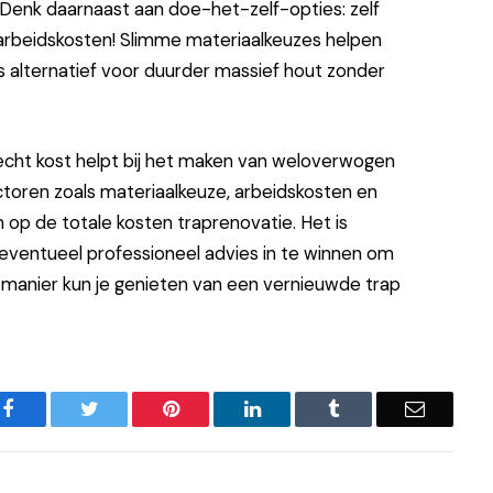
 Denk daarnaast aan doe-het-zelf-opties: zelf
p arbeidskosten! Slimme materiaalkeuzes helpen
ls alternatief voor duurder massief hout zonder
e echt kost helpt bij het maken van weloverwogen
ctoren zoals materiaalkeuze, arbeidskosten en
n op de totale kosten traprenovatie. Het is
eventueel professioneel advies in te winnen om
manier kun je genieten van een vernieuwde trap
Facebook
Twitter
Pinterest
LinkedIn
Tumblr
Email