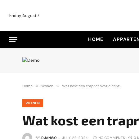
Friday, August 7
HOME
APPARTE
Home
»
Wonen
»
Wat kost een traprenovatie echt?
WONEN
Wat kost een trap
BY
DJANGO
JULY 22, 2024
NO COMMENTS
3 