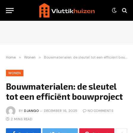
Home
»
Wonen
»
Bouwmaterialen: de sleutel tot een efficiënt bouwproject
WONEN
Bouwmaterialen: de sleutel
tot een efficiënt bouwproject
BY
DJANGO
DECEMBER 16, 2025
NO COMMENTS
2 MINS READ