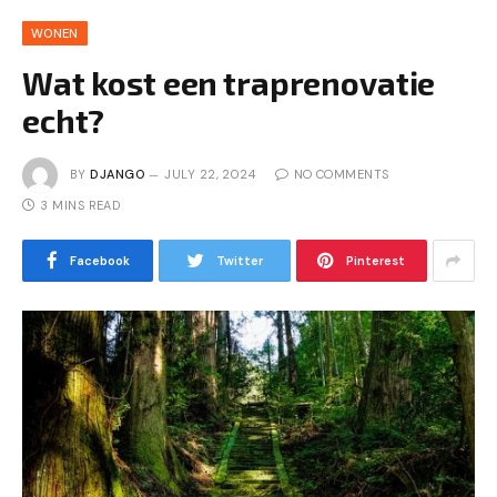
WONEN
Wat kost een traprenovatie
echt?
BY
DJANGO
JULY 22, 2024
NO COMMENTS
3 MINS READ
Facebook
Twitter
Pinterest