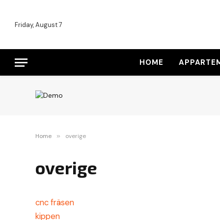
Friday, August 7
HOME
APPARTE
Home
»
overige
overige
cnc fräsen
kippen