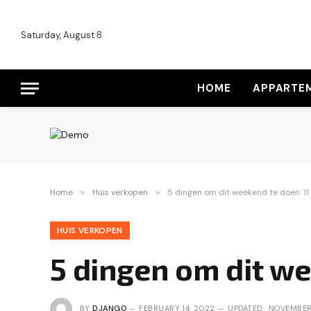
Saturday, August 8
HOME
APPARTE
Home
»
Huis verkopen
»
5 dingen om dit weekend te doen: 1
HUIS VERKOPEN
5 dingen om dit w
BY
DJANGO
FEBRUARY 14, 2022
UPDATED:
NOVEMBER