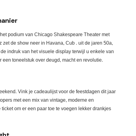
manier
p het podium van Chicago Shakespeare 
Theater met 
 zet de show neer in Havana, Cub . uit de jaren 50
a, 
voor een oogverblindend spektakel. Wees onder de indruk van het visuele display terwijl u enkele van 
r een toneelstuk over deugd, 
macht en revolutie.
weekend. Vink je cadeaulijst voor de feestdagen dit jaar 
opers met een mix van vintage, moderne en 
 ticket om er een paar toe te voegen 
lekker
 drankjes 
ght