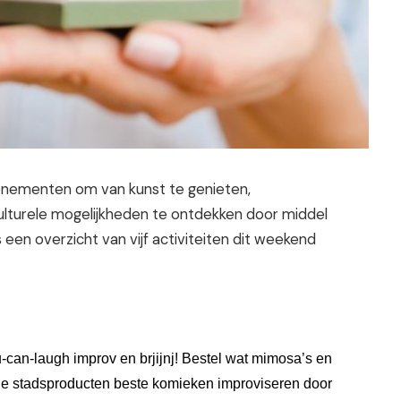
enementen om van kunst te genieten,
ulturele mogelijkheden te ontdekken door middel
s een overzicht van vijf activiteiten dit weekend
u-can-laugh improv en br
jij
nj!
 Bestel wat mimosa’s en 
 de stadsproducten 
beste komieken improviseren door 