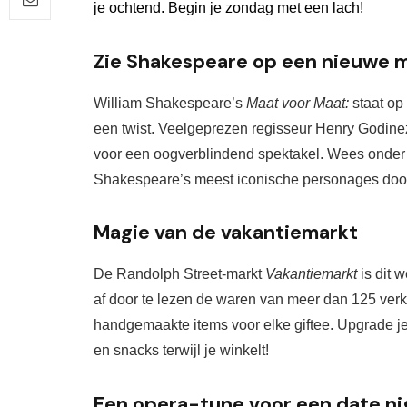
je ochtend. Begin je zondag met een lach!
Zie Shakespeare op een nieuwe 
William Shakespeare’s 
Maat voor Maat: 
staat o
een twist. Veelgeprezen regisseur Henry Godinez
Shakespeare’s
 meest iconische personage
s doo
Magie van de vakantiemarkt
De Randolph Street-markt 
Vakantiemarkt 
is dit 
af door te lezen 
de waren van meer dan 125 verk
handgemaakte items voor elke gifte
e
.
 Upgrade je
en 
snacks
 terwijl je winkelt!
Een opera-tune voor een date ni