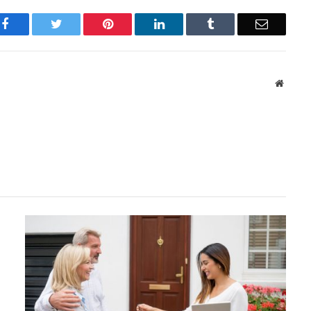
Facebook
Twitter
Pinterest
LinkedIn
Tumblr
Email
Websit