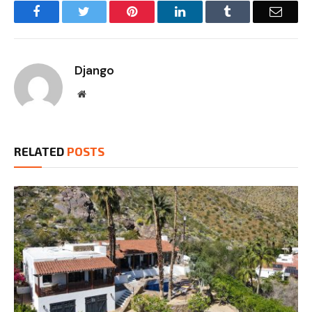
Facebook
Twitter
Pinterest
LinkedIn
Tumblr
Email
Django
Website
RELATED
POSTS