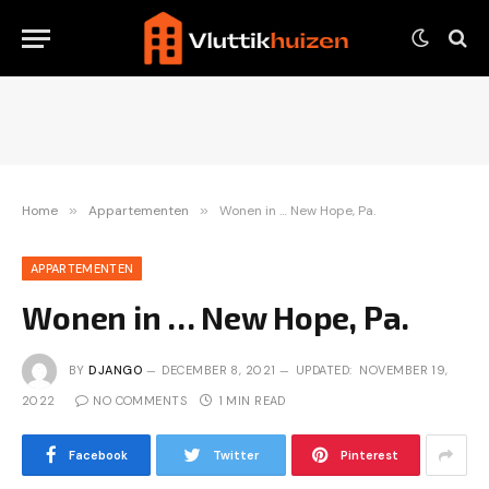
Home
»
Appartementen
»
Wonen in … New Hope, Pa.
APPARTEMENTEN
Wonen in … New Hope, Pa.
BY
DJANGO
DECEMBER 8, 2021
UPDATED:
NOVEMBER 19,
2022
NO COMMENTS
1 MIN READ
Facebook
Twitter
Pinterest