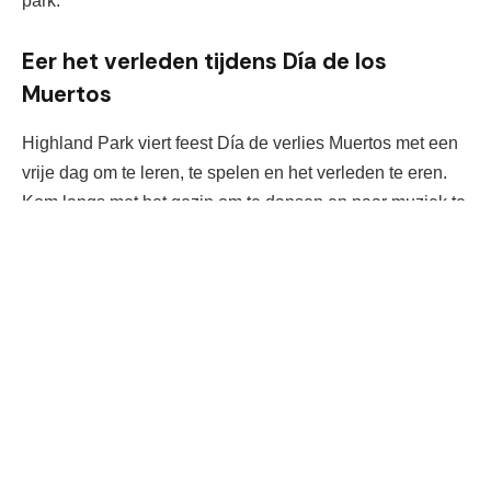
park.
Eer het verleden tijdens Día de los
Muertos
Highland Park viert feest 
Día de 
verlies
 Muertos met een 
vrije dag om te leren, te spelen en het verleden te eren. 
Kom langs met het gezin om te dansen en naar muziek te 
luisteren
of geniet van de spelletjes en schminken. 
Neem 
een ​​foto mee voor de community ofrenda (net als in 
Coco
) 
en
leren
 over de geschiedenis van de vakantie en het 
belang ervan voor 
Mexicaanse Amerikanen
.